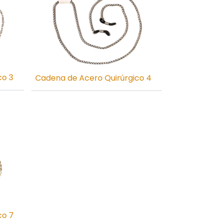
co 3
Cadena de Acero Quirúrgico 4
co 7